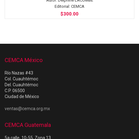
Autor:
Delphine LACOMBE
Editorial:
CEMCA
$
300.00
CEMCA México
Río Nazas #43
Col. Cuauhtémoc
Del. Cuauhtémoc
C.P. 06500
Ciudad de México
ventas@cemca.org.mx
CEMCA Guatemala
5a calle, 10-55, Zona 13