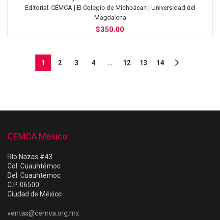
Editorial:
CEMCA | El Colegio de Michoácan | Universidad del
Magdalena
$
350.00
1
2
3
4
…
12
13
14
CEMCA México
Río Nazas #43
Col. Cuauhtémoc
Del. Cuauhtémoc
C.P. 06500
Ciudad de México
ventas@cemca.org.mx