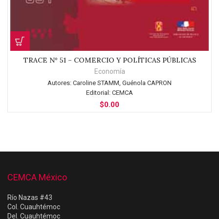
TRACE Nº 51 – COMERCIO Y POLÍTICAS PÚBLICAS
Economía
Autores:
Caroline STAMM, Guénola CAPRON
Editorial:
CEMCA
$
0.00
CEMCA México
Río Nazas #43
Col. Cuauhtémoc
Del. Cuauhtémoc