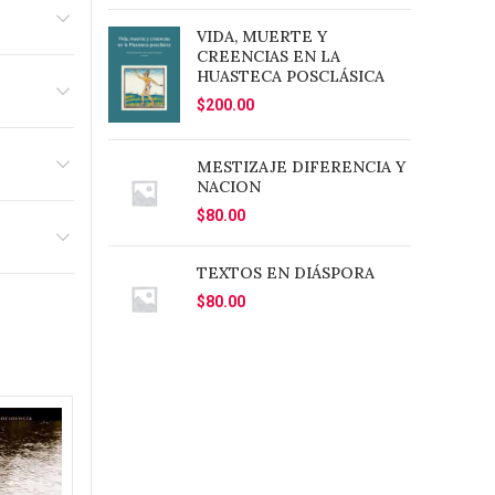
a que el
VIDA, MUERTE Y
e puede
CREENCIAS EN LA
umanos,
HUASTECA POSCLÁSICA
forma de
$
200.00
nera una
MESTIZAJE DIFERENCIA Y
NACION
$
80.00
TEXTOS EN DIÁSPORA
$
80.00