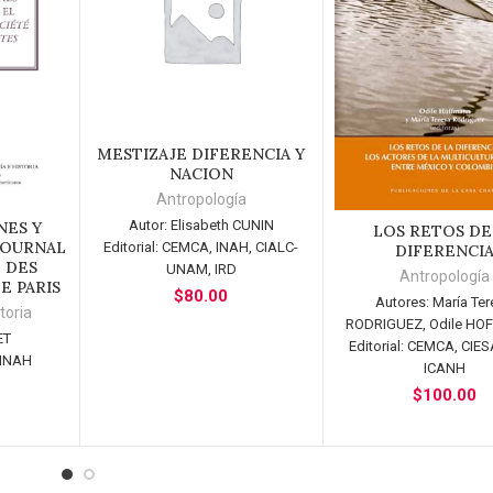
MESTIZAJE DIFERENCIA Y
AÑADIR AL CARRITO
NACION
Antropología
Autor:
Elisabeth CUNIN
NES Y
RITO
LOS RETOS DE
AÑADIR AL CARR
JOURNAL
Editorial:
CEMCA, INAH, CIALC-
DIFERENCI
 DES
UNAM, IRD
Antropología
E PARIS
$
80.00
Autores:
María Ter
toria
RODRIGUEZ, Odile H
ET
Editorial:
CEMCA, CIESA
 INAH
ICANH
$
100.00