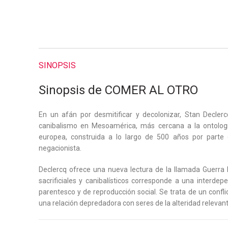
SINOPSIS
Sinopsis de COMER AL OTRO
En un afán por desmitificar y decolonizar, Stan Decler
canibalismo en Mesoamérica, más cercana a la ontología 
europea, construida a lo largo de 500 años por parte d
negacionista.
Declercq ofrece una nueva lectura de la llamada Guerra F
sacrificiales y canibalísticos corresponde a una interde
parentesco y de reproducción social. Se trata de un confli
una relación depredadora con seres de la alteridad relevant
Detrás de la práctica sacrificial antropofágica, hay un