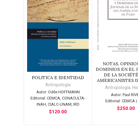
NOTAS, OPINIO
AÑADIR AL CAR
DOMINIOS EN EL 
DE LA SOCIÉTÉ
POLITICA E IDENTIDAD
AÑADIR AL CARRITO
AMERICANISTES D
Antropología
Antropología
,
His
Autor:
Odile HOFFMANN
Autor:
Paul RIV
Editorial:
CEMCA, CONACULTA-
Editorial:
CEMCA |
INAH, CIALC-UNAM, IRD
$
250.00
$
120.00