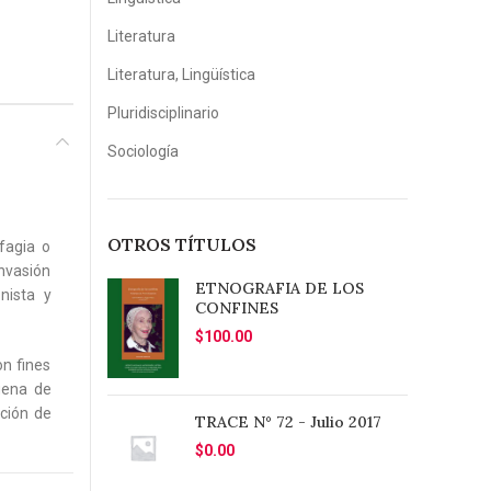
Literatura
Literatura, Lingüística
Pluridisciplinario
Sociología
OTROS TÍTULOS
fagia o
nvasión
ETNOGRAFIA DE LOS
nista y
CONFINES
$
100.00
on fines
ígena de
cción de
TRACE N° 72 - Julio 2017
$
0.00
no tan)