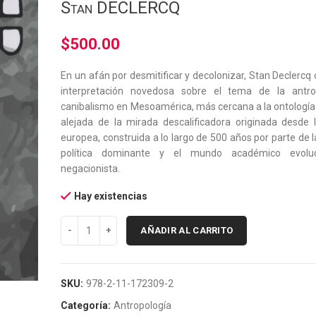
Stan DECLERCQ
$
500.00
En un afán por desmitificar y decolonizar, Stan Declercq
interpretación novedosa sobre el tema de la antr
canibalismo en Mesoamérica, más cercana a la ontología
alejada de la mirada descalificadora originada desde l
europea, construida a lo largo de 500 años por parte de la 
política dominante y el mundo académico evoluc
negacionista.
Hay existencias
AÑADIR AL CARRITO
SKU:
978-2-11-172309-2
Categoría:
Antropología