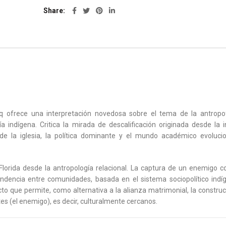
Share
cq ofrece una interpretación novedosa sobre el tema de la antropo
indígena. Critica la mirada de descalificación originada desde la i
e la iglesia, la política dominante y el mundo académico evolucio
lorida desde la antropología relacional. La captura de un enemigo c
pendencia entre comunidades, basada en el sistema sociopolítico ind
cto que permite, como alternativa a la alianza matrimonial, la constru
es (el enemigo), es decir, culturalmente cercanos.
a riqueza asombrosa de ideas que expresan una lógica de sociedades (