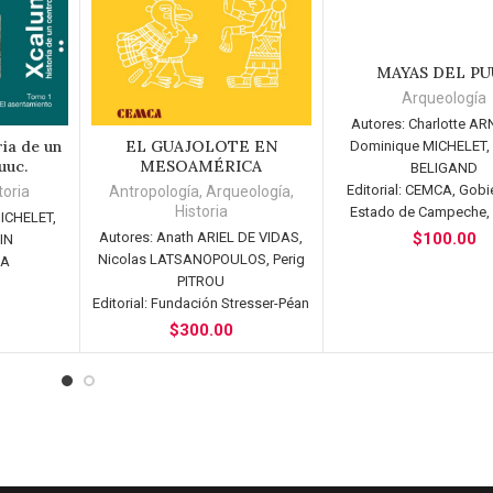
MAYAS DEL P
AÑADIR AL CARR
Arqueología
Autores:
Charlotte A
ia de un
EL GUAJOLOTE EN
Dominique MICHELET,
RITO
AÑADIR AL CARRITO
uuc.
MESOAMÉRICA
BELIGAND
Editorial:
CEMCA, Gobie
toria
Antropología
,
Arqueología
,
Historia
Estado de Campeche
ICHELET,
Autores:
Anath ARIEL DE VIDAS,
$
100.00
IN
Nicolas LATSANOPOULOS, Perig
CA
PITROU
Editorial:
Fundación Stresser-Péan
$
300.00