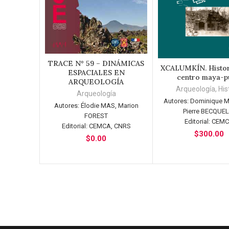
TRACE Nº 59 – DINÁMICAS
AÑADIR AL CARRITO
XCALUMKÍN. Histor
AÑADIR AL CAR
ESPACIALES EN
centro maya-p
ARQUEOLOGÍA
Arqueología
,
His
Arqueología
Autores:
Dominique M
Autores:
Élodie MAS, Marion
Pierre BECQUEL
FOREST
Editorial:
CEM
Editorial:
CEMCA, CNRS
$
300.00
$
0.00