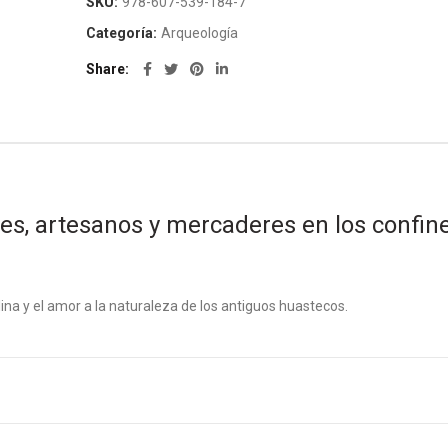
SKU:
978-607-539-184-7
Categoría:
Arqueología
Share
s, artesanos y mercaderes en los confin
ina y el amor a la naturaleza de los antiguos huastecos.