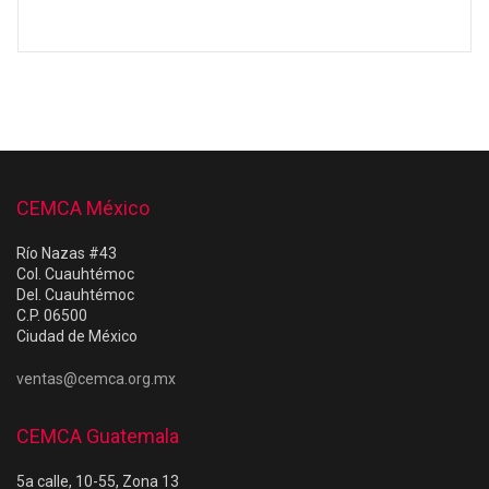
CEMCA México
Río Nazas #43
Col. Cuauhtémoc
Del. Cuauhtémoc
C.P. 06500
Ciudad de México
ventas@cemca.org.mx
CEMCA Guatemala
5a calle, 10-55, Zona 13