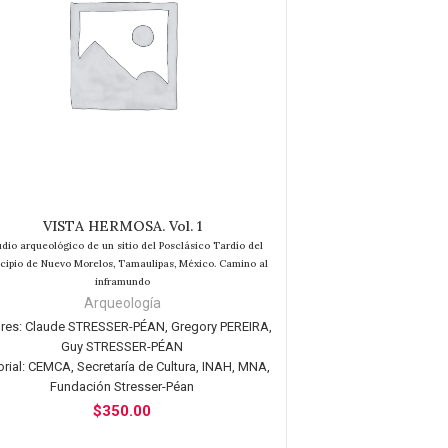
VISTA HERMOSA. Vol. 1
AÑADIR AL CARRITO
udio arqueológico de un sitio del Posclásico Tardío del
cipio de Nuevo Morelos, Tamaulipas, México. Camino al
inframundo
Arqueología
res:
Claude STRESSER-PÉAN, Gregory PEREIRA,
Guy STRESSER-PÉAN
rial:
CEMCA, Secretaría de Cultura, INAH, MNA,
Fundación Stresser-Péan
$
350.00