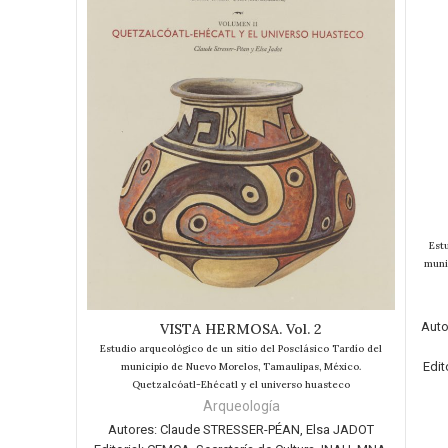
Est
muni
Auto
VISTA HERMOSA. Vol. 2
AÑADIR AL CARRITO
Estudio arqueológico de un sitio del Posclásico Tardío del
Edito
municipio de Nuevo Morelos, Tamaulipas, México.
Quetzalcóatl-Ehécatl y el universo huasteco
Arqueología
Autores:
Claude STRESSER-PÉAN, Elsa JADOT