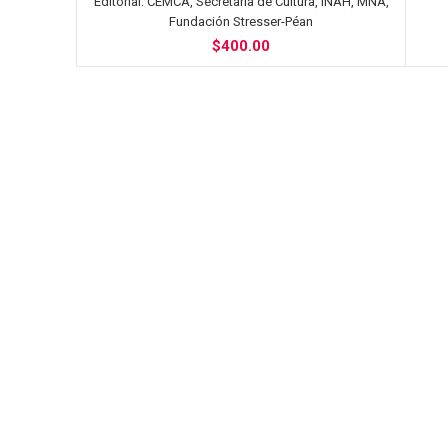
Editorial:
CEMCA, Secretaría de Cultura, INAH, MNA,
Fundación Stresser-Péan
$
400.00