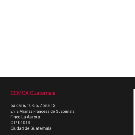
CEMCA Guatemala
5a calle, 10-55, Zona 13
En la Alianza Francesa de Guatemala
Finca La Aurora
C.P. 01013
Ciudad de Guatemala