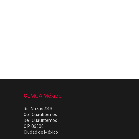
CEMCA México
Río Nazas #43
Col. Cuauhtémoc
Del. Cuauhtémoc
C.P. 06500
Ciudad de México